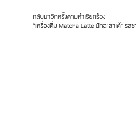
กลับมาอีกครั้งตามคำเรียกร้อง
“เครื่องดื่ม Matcha Latte มัทฉะลาเต้” ร
จุดเด่นของ “เครื่องดื่ม Matcha Latte มัทฉ
อย่างพิถีพิถัน ทำให้เครื่องดื่มมีกลิ่นแ
ตอบโจทย์เรื่องรสชาติกับลูกค้าในวงกว้าง
พบกับเครื่องดื่ม “เครื่องดื่ม Matcha latt
#7Select #รีวิวเซเว่น