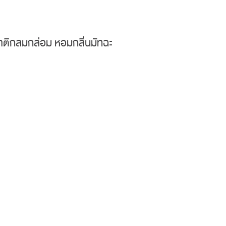
สชาติกลมกล่อม หอมกลิ่นมัทฉะ
ะลาเต้” อยู่ที่การเบลนด์สัดส่วนของชาได้อย่างเหมาะสม กา
ละรสชาเป็นเอกลักษณ์ มีกลิ่นหอม และรสฝาดชาที่พอดี คว
e มัทฉะลาเต้” พร้อมกันทั่วประเทศ 18 ส.ค. 2565 นี้ @7-E