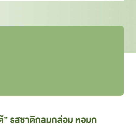
าเต้” รสชาติกลมกล่อม หอมก