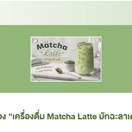
อง “เครื่องดื่ม Matcha Latte มัทฉะล