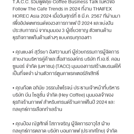
T.A.C.C. ร่วมพูดคุย Coffee Business Talk ในหัวข้อ
Follow The Cafe Trends in 2024 ที่งาน THAIFEX
HOREC Asia 2024 เมื่อวันศุกร์ที่ 8 มี.ค. 2567 ทีผ่านมา
เพื่ออัปเดตเทรนด์ของวงการกาแฟ ปี 2024 และแบ่งปัน
ประสบการณ์ จากมุมมอง 3 ผู้เชี่ยวชาญ ตัวแทนด้าน
ธุรกิจกาแฟในด้านต่างๆ แบบครบทุกองศา
▪ คุณแบงค์ สุวีรยา อังศวานนท์ ผู้ช่วยกรรมการผู้จัดการ
สายงานบริหารคู่ค้าและสื่อสารองค์กร บริษัท ที.เอ.ซี. คอน
ซูเมอร์ จำกัด (มหาชน) (TACC) มุมมองการสร้างแบรนด์ให้
เป็นที่จดจำ ผ่านตัวการ์ตูนคาแรคเตอร์ลิขสิทธิ์
▪ คุณก๊อต อภินัย วรรณไพโรจน์ ประธานเจ้าหน้าที่บริหาร
บริษัท บีน โซลูชั่น จำกัด (Hey Coffee) มุมมองเจ้าของ
ธุรกิจร้านกาแฟ สำหรับเทรนด์ร้านคาเฟ่ในปี 2024 และ
กลยุทธ์การเลือกทำเลร้าน
▪ คุณป๋อง ณัฐศักดิ์ โสภาเจริญ ผู้จัดการอาวุโส ฝ่าย
กลยุทธ์การตลาด บริษัท บอนกาแฟ (ประเทศไทย) จำกัด