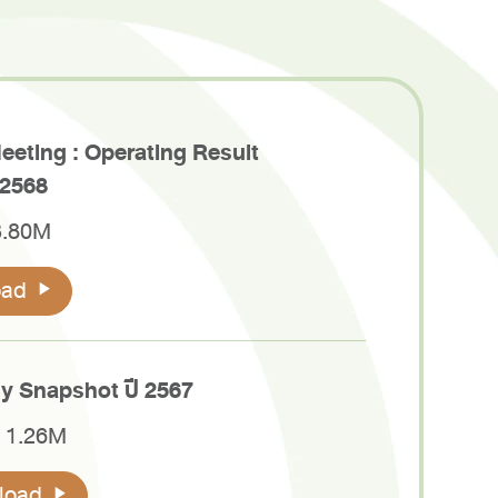
eeting : Operating Result
/2568
3.80M
oad
 Snapshot ปี 2567
์ 1.26M
load